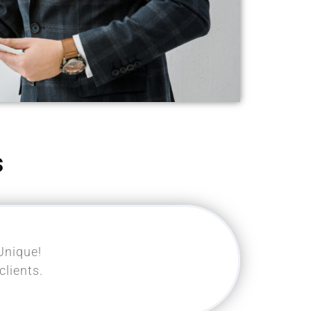
s
Unique!
lients.