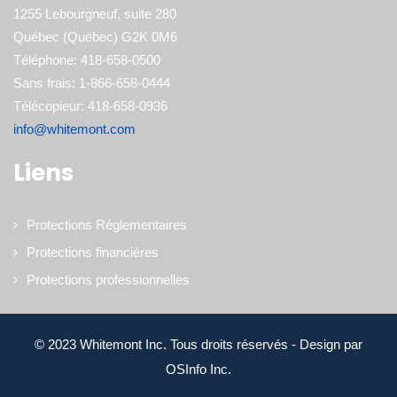
1255 Lebourgneuf, suite 280
Québec (Québec) G2K 0M6
Téléphone: 418-658-0500
Sans frais: 1-866-658-0444
Télécopieur: 418-658-0936
info@whitemont.com
Liens
Protections Réglementaires
Protections financières
Protections professionnelles
© 2023 Whitemont Inc. Tous droits réservés - Design par
OSInfo Inc.